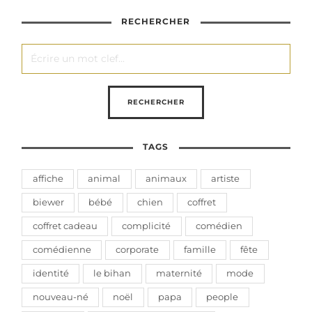
RECHERCHER
TAGS
affiche
animal
animaux
artiste
biewer
bébé
chien
coffret
coffret cadeau
complicité
comédien
comédienne
corporate
famille
fête
identité
le bihan
maternité
mode
nouveau-né
noël
papa
people